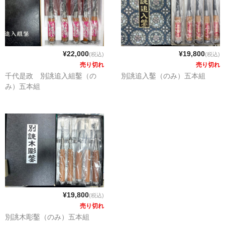
¥22,000
¥19,800
(税込)
(税込)
売り切れ
売り切れ
千代是政 別誂追入組鑿（の
別誂追入鑿（のみ）五本組
み）五本組
¥19,800
(税込)
売り切れ
別誂木彫鑿（のみ）五本組