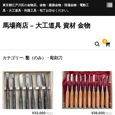
東京都江戸川区の金物店。金物・建築金物・現場金物・電動工
具・大工道具・利器工具・包丁お任せください。
馬場商店 – 大工道具 資材 金物
0
Home
カテゴリー:
鑿（のみ）・彫刻刀
通販商品一覧
新商品
包丁・切出・刃物
鑿（のみ）・彫刻刀
会社概要
¥33,000
¥39,600
(税込)
(税込)