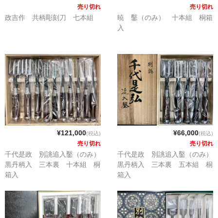
売り切れ
売り切れ
アクセス
政吉作 共柄彫刻刀 七本組
暁 鑿（のみ） 十本組 桐箱
入
利用規約
個人情報保護方針
特定商取引法に基づく表記
カート
お問い合わせ
¥121,000
¥66,000
(税込)
(税込)
売り切れ
売り切れ
千代是政 別誂追入鑿（のみ）
千代是政 別誂追入鑿（のみ）
黒丹柄入 三本裏 十本組 桐
黒丹柄入 三本裏 五本組 桐
箱入
箱入