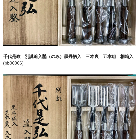
アクセス
利用規約
個人情報保護方針
特定商取引法に基づく表記
千代是政 別誂追入鑿（のみ）黒丹柄入 三本裏 五本組 桐箱入
カート
(bb00006)
お問い合わせ