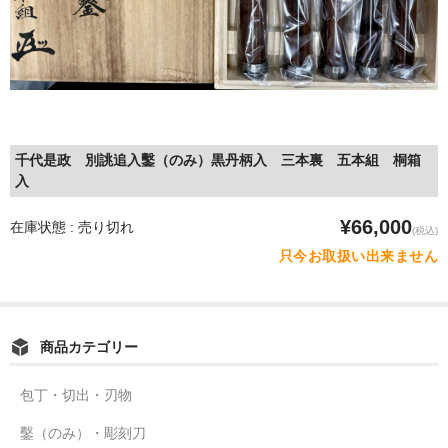
千代是政 別誂追入鑿（のみ）黒丹柄入 三本裏 五本組 桐箱
入
¥66,000
在庫状態 : 売り切れ
(税込)
只今お取扱い出来ません
商品カテゴリー
包丁・切出・刃物
鑿（のみ）・彫刻刀