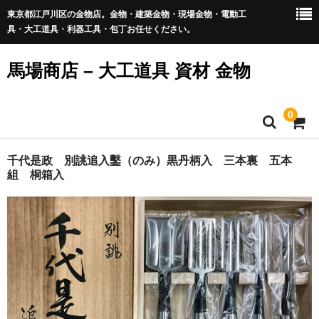
東京都江戸川区の金物店。金物・建築金物・現場金物・電動工
具・大工道具・利器工具・包丁お任せください。
馬場商店 – 大工道具 資材 金物
0
Home
千代是政 別誂追入鑿（のみ）黒丹柄入 三本裏 五本
組 桐箱入
通販商品一覧
新商品
包丁・切出・刃物
鑿（のみ）・彫刻刀
会社概要