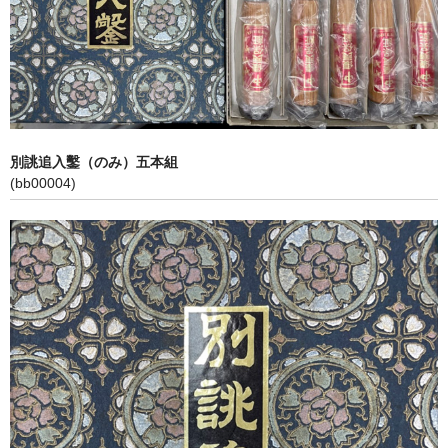
アクセス
利用規約
個人情報保護方針
特定商取引法に基づく表記
別誂追入鑿（のみ）五本組
(bb00004)
カート
お問い合わせ