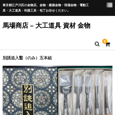
東京都江戸川区の金物店。金物・建築金物・現場金物・電動工
具・大工道具・利器工具・包丁お任せください。
馬場商店 – 大工道具 資材 金物
0
Home
別誂追入鑿（のみ）五本組
通販商品一覧
新商品
包丁・切出・刃物
鑿（のみ）・彫刻刀
会社概要