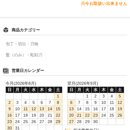
只今お取扱い出来ません
商品カテゴリー
包丁・切出・刃物
鑿（のみ）・彫刻刀
営業日カレンダー
今月(2026年8月)
翌月(2026年9月)
日
月
火
水
木
金
土
日
月
火
水
木
金
土
1
1
2
3
4
5
2
3
4
5
6
7
8
6
7
8
9
10
11
12
9
10
11
12
13
14
15
13
14
15
16
17
18
19
16
17
18
19
20
21
22
20
21
22
23
24
25
26
23
24
25
26
27
28
29
27
28
29
30
30
31