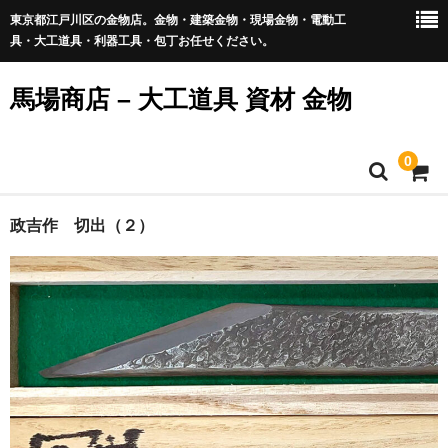
東京都江戸川区の金物店。金物・建築金物・現場金物・電動工
具・大工道具・利器工具・包丁お任せください。
馬場商店 – 大工道具 資材 金物
0
Home
政吉作 切出（２）
通販商品一覧
新商品
包丁・切出・刃物
鑿（のみ）・彫刻刀
会社概要