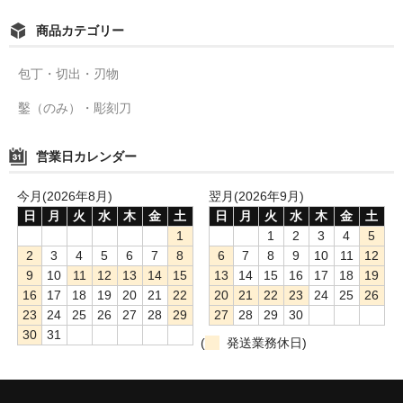
商品カテゴリー
包丁・切出・刃物
鑿（のみ）・彫刻刀
営業日カレンダー
今月(2026年8月)
翌月(2026年9月)
日
月
火
水
木
金
土
日
月
火
水
木
金
土
1
1
2
3
4
5
2
3
4
5
6
7
8
6
7
8
9
10
11
12
9
10
11
12
13
14
15
13
14
15
16
17
18
19
16
17
18
19
20
21
22
20
21
22
23
24
25
26
23
24
25
26
27
28
29
27
28
29
30
30
31
(
発送業務休日)